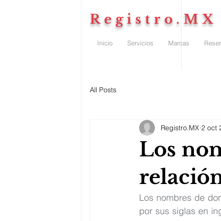
Registro.MX
Inicio
Servicios
Marcas
Reser
All Posts
Registro.MX
2 oct
Los nom
relació
Los nombres de domi
por sus siglas en in