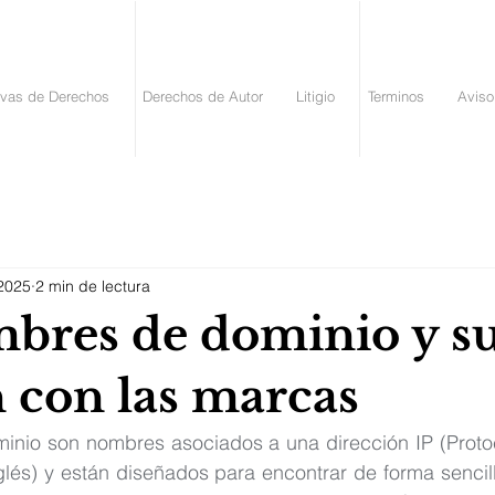
vas de Derechos
Derechos de Autor
Litigio
Terminos
Aviso
 2025
2 min de lectura
bres de dominio y s
n con las marcas
nio son nombres asociados a una dirección IP (Protoco
glés) y están diseñados para encontrar de forma sencilla