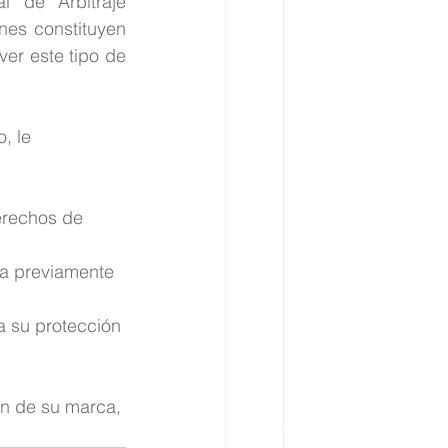
 de Arbitraje 
nes constituyen 
er este tipo de 
, le 
derechos de 
ca previamente 
a su protección
ón de su marca, 