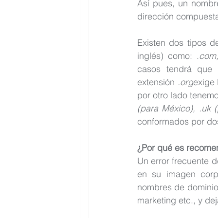
Así pues, un nombr
dirección compuesta
Existen dos tipos 
inglés) como: .
com,
casos tendrá que a
extensión 
.org
exige 
por otro lado tenemo
(para México), .uk 
conformados por dos 
¿Por qué es recomen
Un error frecuente d
en su imagen corpo
nombres de dominio, 
marketing etc., y dej