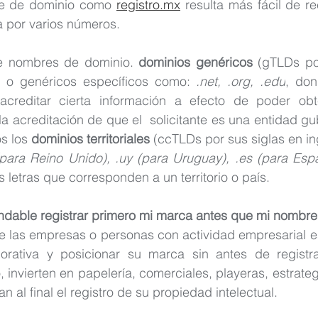
e de dominio como 
registro.mx
 resulta más fácil de r
 por varios números.
de nombres de dominio. 
dominios genéricos
 (gTLDs po
 
o genéricos específicos como:
 .net, .org, .edu
, don
creditar cierta información a efecto de poder obte
la acreditación de que el  solicitante es una entidad gu
s los 
dominios territoriales
 (ccTLDs por sus siglas en in
(para Reino Unido), .uy (para Uruguay), .es (para Esp
letras que corresponden a un territorio o país.
dable registrar primero mi marca antes que mi nombre
e las empresas o personas con actividad empresarial es i
rativa y posicionar su marca sin antes de registrar
invierten en papelería, comerciales, playeras, estrategi
an al final el registro de su propiedad intelectual.