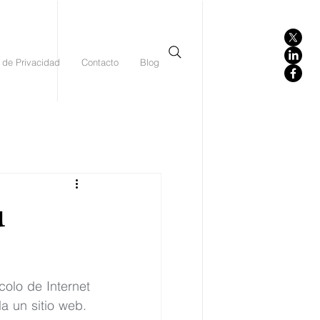
 de Privacidad
Contacto
Blog
u
lo de Internet 
 un sitio web.  