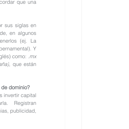
ecordar que una 
r sus siglas en 
de, en algunos 
nerlos (ej. La 
bernamental). Y 
glés) como: 
.mx 
aña)
, que están 
 de dominio?
nvertir capital 
la.  Registran 
as, publicidad, 