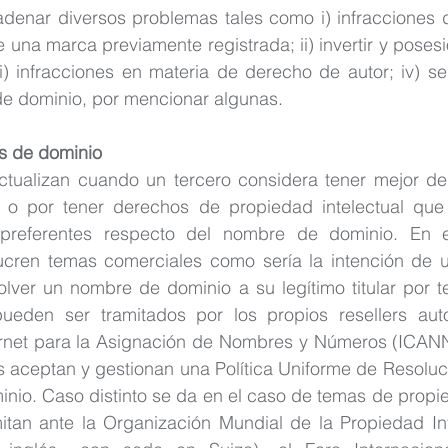
enar diversos problemas tales como i) infracciones d
 una marca previamente registrada; ii) invertir y poses
i) infracciones en materia de derecho de autor; iv) se
e dominio, por mencionar algunas.
s de dominio
ctualizan cuando un tercero considera tener mejor de
o por tener derechos de propiedad intelectual que 
preferentes respecto del nombre de dominio. En e
lucren temas comerciales como sería la intención de u
olver un nombre de dominio a su legítimo titular por t
ueden ser tramitados por los propios resellers auto
rnet para la Asignación de Nombres y Números (ICANN 
es aceptan y gestionan una Política Uniforme de Resoluc
io. Caso distinto se da en el caso de temas de propied
itan ante la Organización Mundial de la Propiedad Int