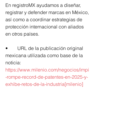
En registroMX ayudamos a diseñar, 
registrar y defender marcas en México, 
así como a coordinar estrategias de 
protección internacional con aliados 
en otros países. 
•	URL de la publicación original 
mexicana utilizada como base de la 
noticia: 
https://www.milenio.com/negocios/impi
-rompe-record-de-patentes-en-2025-y-
exhibe-retos-de-la-industria[milenio]
•	URL adicional de contexto: 
https://mgmnoticias.mx/2026/01/17/mex
ico-record-patentes-2025-impi-
innovacion/[mgmnoticias]