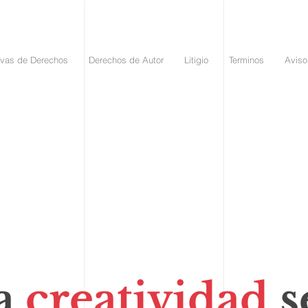
vas de Derechos
Derechos de Autor
Litigio
Terminos
Aviso
a
creatividad
s