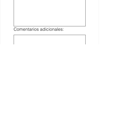
Comentarios adicionales:
Acepto los 
Terminos y 
Condiciones de Servicio 
para el registro de mi 
marca, asi como el 
Aviso 
de Privacidad
 de 
Registro.MX
*
Una vez enviada la solicitud nos 
pondremos en contacto contigo 
para enviarte instrucciones de 
pago. Gracias por preferir 
RegistroMX.