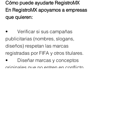
Cómo puede ayudarte RegistroMX
En RegistroMX apoyamos a empresas 
que quieren:
•	Verificar si sus campañas 
publicitarias (nombres, slogans, 
diseños) respetan las marcas 
registradas por FIFA y otros titulares.
•	Diseñar marcas y conceptos 
originales que no entren en conflicto 
con esos registros.
•	Registrar sus propios signos 
distintivos para proteger promociones, 
productos y servicios vinculados al 
periodo del Mundial.
En un entorno de protección reforzada 
y con un titular tan activo como la FIFA, 
la prevención legal es la mejor 