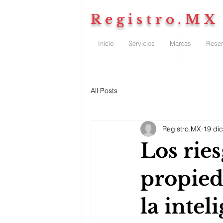
Registro.MX
Inicio
Servicios
Marcas
Reser
All Posts
Registro.MX
19 di
Los ries
propieda
la inteli