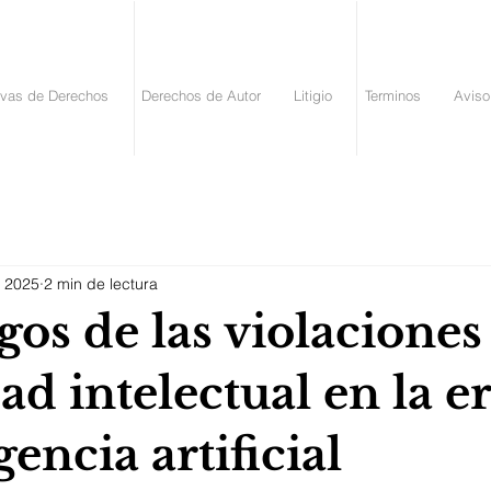
vas de Derechos
Derechos de Autor
Litigio
Terminos
Aviso
c 2025
2 min de lectura
gos de las violaciones
d intelectual en la e
gencia artificial