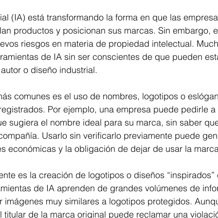
icial (IA) está transformando la forma en que las empres
llan productos y posicionan sus marcas. Sin embargo, 
uevos riesgos en materia de propiedad intelectual. Muc
rramientas de IA sin ser conscientes de que pueden esta
utor o diseño industrial.
más comunes es el uso de nombres, logotipos o eslóga
 registrados. Por ejemplo, una empresa puede pedirle a
ue sugiera el nombre ideal para su marca, sin saber qu
compañía. Usarlo sin verificarlo previamente puede gen
 económicas y la obligación de dejar de usar la marca
nte es la creación de logotipos o diseños “inspirados”
ramientas de IA aprenden de grandes volúmenes de infor
 imágenes muy similares a logotipos protegidos. Aunque
l titular de la marca original puede reclamar una violaci