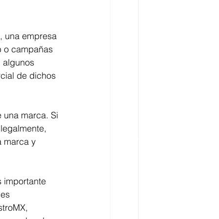
o, una empresa 
eb o campañas 
n algunos 
cial de dichos 
e una marca. Si 
legalmente, 
a marca y 
s importante 
es 
stroMX, 