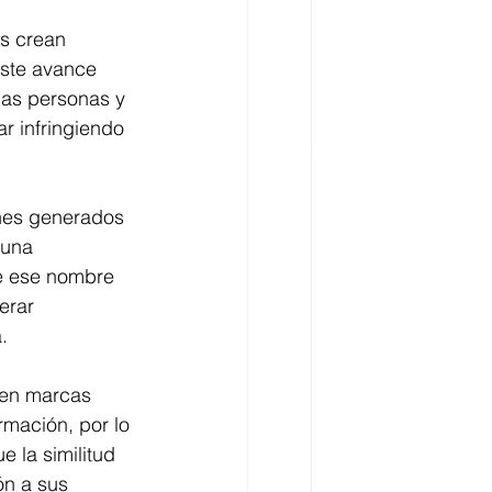
as crean 
este avance 
has personas y 
r infringiendo 
nes generados 
 una 
e ese nombre 
erar 
.
 en marcas 
mación, por lo 
 la similitud 
ón a sus 