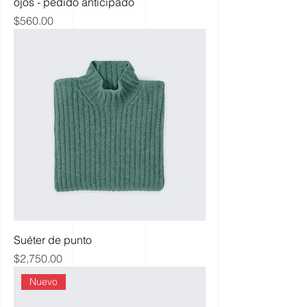
ojos - pedido anticipado
Precio
$560.00
Suéter de punto
Precio
$2,750.00
Nuevo