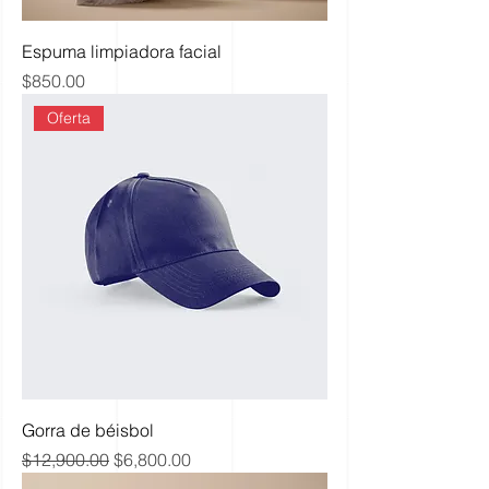
Espuma limpiadora facial
Precio
$850.00
Oferta
Gorra de béisbol
Precio
Precio de oferta
$12,900.00
$6,800.00